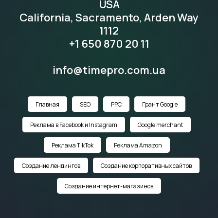
USA
California, Sacramento, Arden Way
1112
+1 650 870 20 11
info@timepro.com.ua
Главная
SEO
PPC
Грант Google
Реклама в Facebook и Instagram
Google merchant
Реклама TikTok
Реклама Amazon
Создание лендингов
Создание корпоративных сайтов
Создание интернет-магазинов