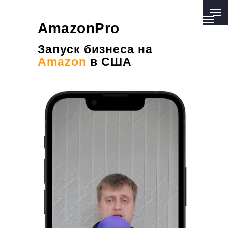
TIMEPRO AGENCY
TIMEPRO AGENCY
AmazonPro
Запуск бизнеса на
Amazon
в США