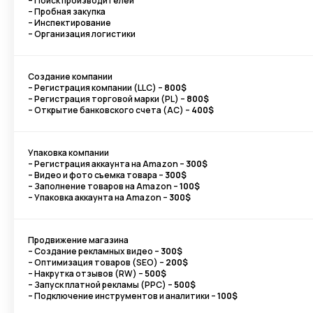
– Поиск производителей
– Пробная закупка
– Инспектирование
– Организация логистики
Создание компании
– Регистрация компании (LLC) –
800$
– Регистрация торговой марки (PL) –
800$
– Открытие банковского счета (AC) –
400$
Упаковка компании
– Регистрация аккаунта на Amazon –
300$
– Видео и фото съемка товара –
300$
– Заполнение товаров на Amazon –
100$
– Упаковка аккаунта на Amazon –
300$
Продвижение магазина
– Создание рекламных видео –
300$
– Оптимизация товаров (SEO) –
200$
– Накрутка отзывов (RW) –
500$
– Запуск платной рекламы (PPC) –
500$
– Подключение инструментов и аналитики –
100$