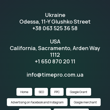
Ukraine
Odessa, 11-Y Glushko Street
+38 063 525 36 58
USA
California, Sacramento, Arden Way
1112
+1 650 870 20 11
info@timepro.com.ua
Home
SEO
PPC
Google Grant
Advertising on Facebook and Instagram
Google merchant