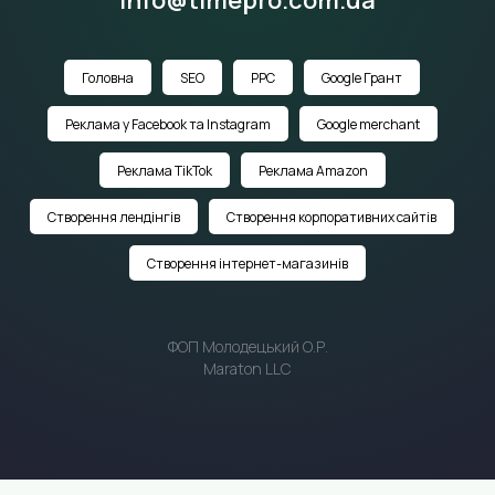
info@timepro.com.ua
Головна
SEO
PPC
Google Грант
Реклама у Facebook та Instagram
Google merchant
Реклама TikTok
Реклама Amazon
Створення лендінгів
Створення корпоративних сайтів
Створення інтернет-магазинів
ФОП Молодецький О.Р.
Maraton LLC