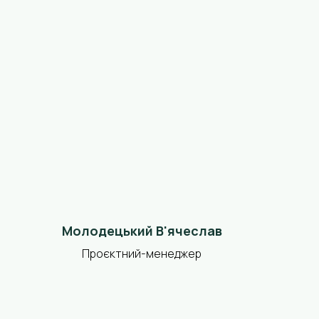
Молодецький В'ячеслав
Проєктний-менеджер