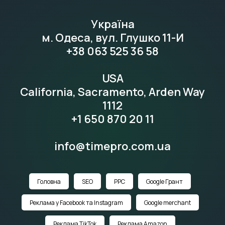
Україна
м. Одеса, вул. Глушко 11-И
+38 063 525 36 58
USA
California, Sacramento, Arden Way
1112
+1 650 870 20 11
info@timepro.com.ua
Головна
SEO
PPC
Google Грант
Реклама у Facebook та Instagram
Google merchant
Реклама TikTok
Реклама Amazon