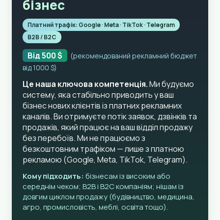
бізнес
Платний трафік: Google · Meta · TikTok · Telegram
B2B / B2C
Від 500 $
(рекомендований рекламний бюджет
від 1000 $)
Це наша ключова компетенція.
Ми будуємо
систему, яка стабільно приводить у ваш
бізнес нових клієнтів із платних рекламних
каналів. Ви отримуєте потік заявок, дзвінків та
продажів, який працює на ваш відділ продажу
без перебоїв. Ми не працюємо з
безкоштовним трафіком — лише з платною
рекламою (Google, Meta, TikTok, Telegram).
Кому підходить:
бізнесам із високим або
середнім чеком; B2B і B2C компаніям; нішам із
довгим циклом продажу (будівництво, медицина,
агро, промисловість, меблі, освіта тощо).