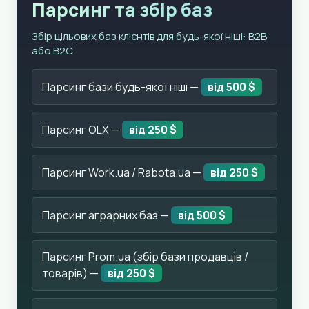
Парсинг та збір баз
Збір цільових баз клієнтів для будь-якої ніші: B2B
або B2C
Парсинг бази будь-якої ніші —
від 500 $
Парсинг OLX —
від 250 $
Парсинг Work.ua / Rabota.ua —
від 250 $
Парсинг аграрних баз —
від 500 $
Парсинг Prom.ua (збір бази продавців /
товарів) —
від 250 $