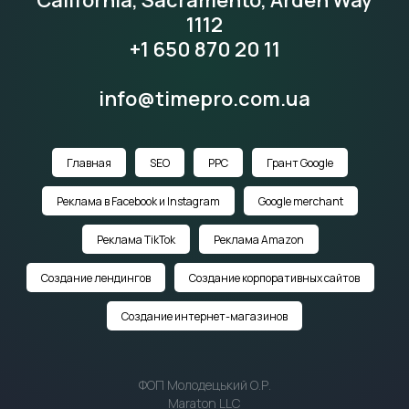
California, Sacramento, Arden Way
1112
+1 650 870 20 11
info@timepro.com.ua
Главная
SEO
PPC
Грант Google
Реклама в Facebook и Instagram
Google merchant
Реклама TikTok
Реклама Amazon
Создание лендингов
Создание корпоративных сайтов
Создание интернет-магазинов
ФОП Молодецький О.Р.
Maraton LLC