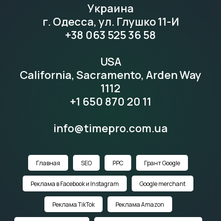
Украина
г. Одесса, ул. Глушко 11-И
+38 063 525 36 58
USA
California, Sacramento, Arden Way
1112
+1 650 870 20 11
info@timepro.com.ua
Главная
SEO
PPC
Грант Google
Реклама в Facebook и Instagram
Google merchant
Реклама TikTok
Реклама Amazon