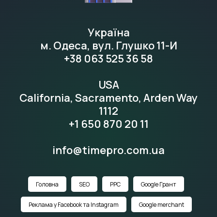
Україна
м. Одеса, вул. Глушко 11-И
+38 063 525 36 58
USA
California, Sacramento, Arden Way
1112
+1 650 870 20 11
info@timepro.com.ua
Головна
SEO
PPC
Google Грант
Реклама у Facebook та Instagram
Google merchant