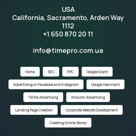
USA
California, Sacramento, Arden Way
1112
+1 650 870 20 11
info@timepro.com.ua
Home
SEO
PPC
Google Grant
Advertising on Facebook and Instagram
Google merchant
TikTok Advertising
Amazon Advertising
Landing Page Creation
Corporate Website Development
Creating Online Stores