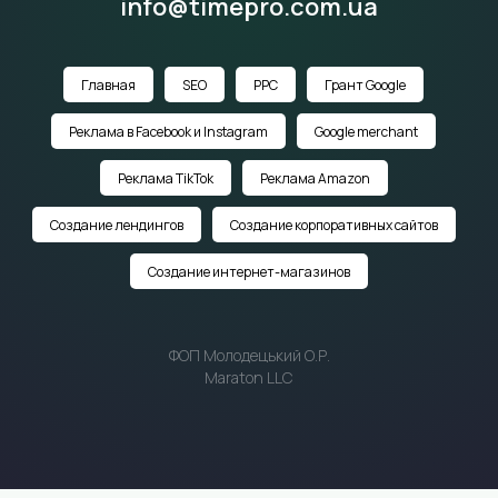
info@timepro.com.ua
Главная
SEO
PPC
Грант Google
Реклама в Facebook и Instagram
Google merchant
Реклама TikTok
Реклама Amazon
Создание лендингов
Создание корпоративных сайтов
Создание интернет-магазинов
ФОП Молодецький О.Р.
Maraton LLC