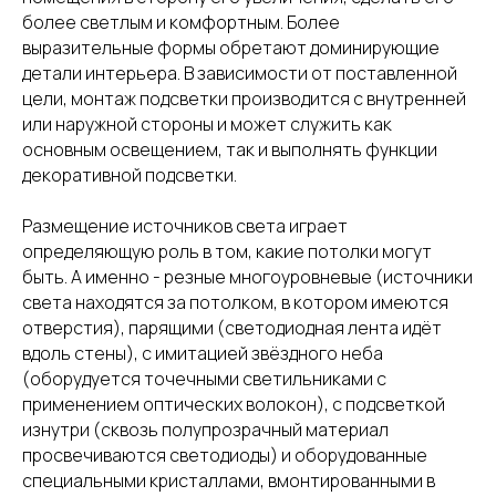
более светлым и комфортным. Более
выразительные формы обретают доминирующие
детали интерьера. В зависимости от поставленной
цели, монтаж подсветки производится с внутренней
или наружной стороны и может служить как
основным освещением, так и выполнять функции
декоративной подсветки.
Размещение источников света играет
определяющую роль в том, какие потолки могут
быть. А именно - резные многоуровневые (источники
света находятся за потолком, в котором имеются
отверстия), парящими (светодиодная лента идёт
вдоль стены), с имитацией звёздного неба
(оборудуется точечными светильниками с
применением оптических волокон), с подсветкой
изнутри (сквозь полупрозрачный материал
просвечиваются светодиоды) и оборудованные
специальными кристаллами, вмонтированными в