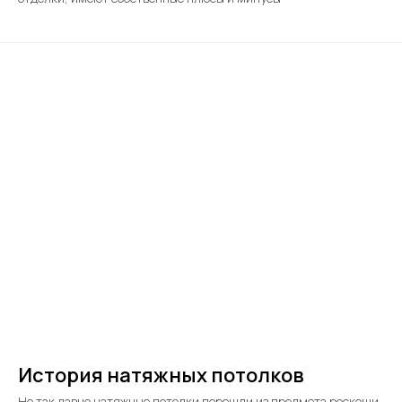
История натяжных потолков
Не так давно натяжные потолки перешли из предмета роскоши