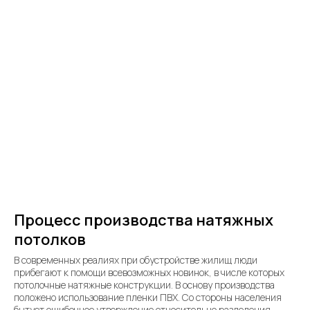
Процесс производства натяжных
потолков
В современных реалиях при обустройстве жилищ люди
прибегают к помощи всевозможных новинок, в числе которых
потолочные натяжные конструкции. В основу производства
положено использование пленки ПВХ. Со стороны населения
бытует ошибочное утверждение относительно разделения