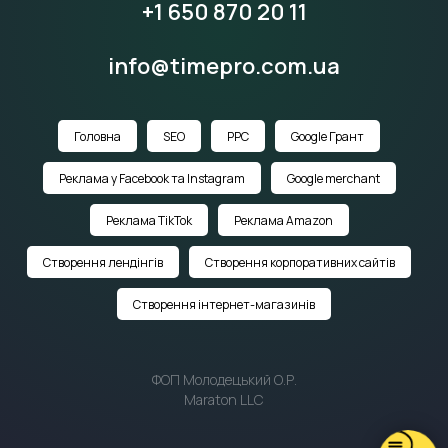
+1 650 870 20 11
info@timepro.com.ua
Головна
SEO
PPC
Google Грант
Реклама у Facebook та Instagram
Google merchant
Реклама TikTok
Реклама Amazon
Створення лендінгів
Створення корпоративних сайтів
Створення інтернет-магазинів
ФОП Молодецький О.Р.
Maraton LLC