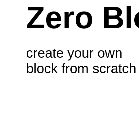
Zero
Bl
create
your
own
block
from
scratch